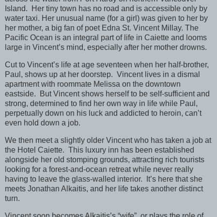
Island.
Her tiny town has no road and is accessible only by
water taxi. Her unusual name (for a girl) was given to her by
her mother, a big fan of poet Edna St. Vincent Millay. The
Pacific Ocean is an integral part of life in Caiette and looms
large in Vincent’s mind, especially after her mother drowns.
Cut to Vincent’s life at age seventeen when her half-brother,
Paul, shows up at her doorstep.
Vincent lives in a dismal
apartment with roommate Melissa on the downtown
eastside.
But Vincent shows herself to be self-sufficient and
strong, determined to find her own way in life while Paul,
perpetually down on his luck and addicted to heroin, can’t
even hold down a job.
We then meet a slightly older Vincent who has taken a job at
the Hotel Caiette.
This luxury inn has been established
alongside her old stomping grounds, attracting rich tourists
looking for a forest-and-ocean retreat while never really
having to leave the glass-walled interior.
It’s here that she
meets Jonathan Alkaitis, and her life takes another distinct
turn.
Vincent soon becomes Alkaitis’s “wife”, or plays the role of