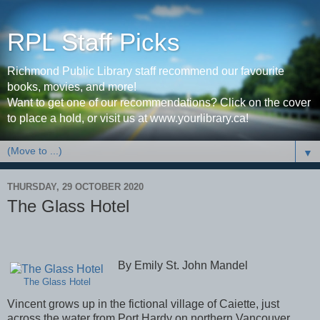
RPL Staff Picks
Richmond Public Library staff recommend our favourite
books, movies, and more!
Want to get one of our recommendations? Click on the cover
to place a hold, or visit us at www.yourlibrary.ca!
▼
THURSDAY, 29 OCTOBER 2020
The Glass Hotel
By Emily St. John Mandel
The Glass Hotel
Vincent grows up in the fictional village of Caiette, just
across the water from Port Hardy on northern Vancouver