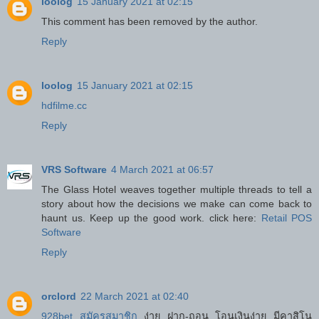
loolog
15 January 2021 at 02:15
This comment has been removed by the author.
Reply
loolog
15 January 2021 at 02:15
hdfilme.cc
Reply
VRS Software
4 March 2021 at 06:57
The Glass Hotel weaves together multiple threads to tell a
story about how the decisions we make can come back to
haunt us. Keep up the good work. click here:
Retail POS
Software
Reply
orclord
22 March 2021 at 02:40
928bet สมัครสมาชิก
ง่าย ฝาก-ถอน โอนเงินง่าย มีคาสิโน