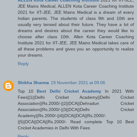
JEE Mains Medical, ALLEN Kota Career Coaching Institute
2021 for IIT-JEE, JEE Mains Medical is a dream of every
Indian parents. The students of class 9th and 10th are
usually very tensed about their future. They have a lot of
dreams and desires about the career they would like to
choose after class 10th. Allen Kota Career Coaching
Institute 2021 for IIT-JEE, JEE Mains Medical takes care of
all these problems and gives you an opportunity to realize
your dreams.
Reply
Shikha Sharma
19 November 2021 at 09:06
Top 10
Best Delhi Cricket Academy
In 2021 With
Fees||1||Delhi Cricket Academy||Delhi Cricket
Association||Rs.2000/-||2||DCA||Dehradun Cricket
Association||Rs.2000/-||3||DCA||Delhi Cricket
Academy||Rs.2000/-||4||DCA||DCA||Rs.2000/-
||5||DCA||DCA||Rs.2000/- Read complete Top 10 Best
Cricket Academies in Delhi With Fees
Reply